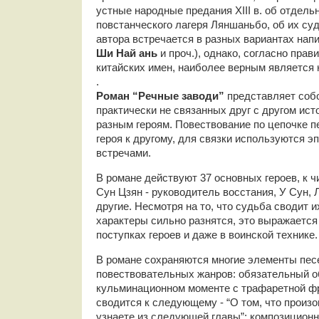
устные народные предания XIII в. об отдель
повстанческого лагеря Ляншаньбо, об их суд
автора встречается в разных вариантах нап
Ши Най ань
и проч.), однако, согласно пра
китайских имен, наиболее верным является
.
Роман “Речные заводи”
представляет соб
практически не связанных друг с другом ис
разным героям. Повествование по цепочке п
героя к другому, для связки используются 
встречами.
В романе действуют 37 основных героев, к 
Сун Цзян - руководитель восстания, У Сун, 
другие. Несмотря на то, что судьба сводит и
характеры сильно разнятся, это выражается 
поступках героев и даже в воинской технике.
В романе сохраняются многие элементы пес
повествовательных жанров: обязательный о
кульминационном моменте с трафаретной фр
сводится к следующему - “О том, что произ
узнаете из следующей главы”; композиционн