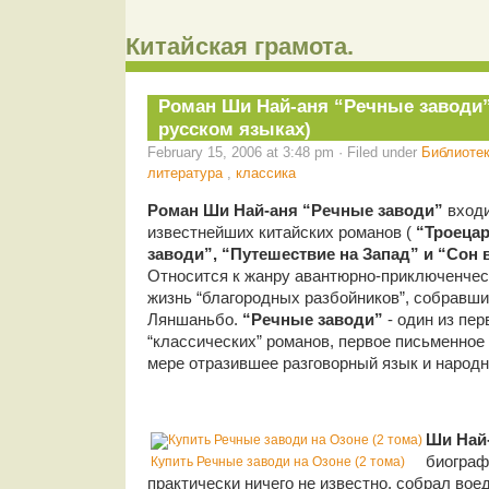
Китайская грамота.
Роман Ши Най-аня “Речные заводи”
русском языках)
February 15, 2006 at 3:48 pm · Filed under
Библиоте
литература
,
классика
Роман Ши Най-аня “Речные заводи”
входи
известнейших китайских романов (
“Троецар
заводи”, “Путешествие на Запад” и “Сон 
Относится к жанру авантюрно-приключенчес
жизнь “благородных разбойников”, собравши
Ляншаньбо.
“Речные заводи”
- один из пе
“классических” романов, первое письменное
мере отразившее разговорный язык и народн
Ши Най
биограф
Купить Речные заводи на Озоне (2 тома)
практически ничего не известно, собрал вое