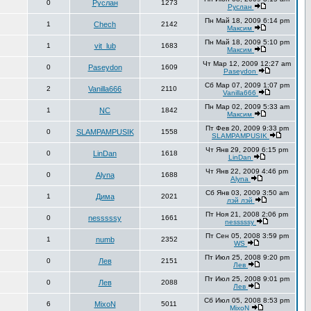
0
Руслан
1273
Руслан
Пн Май 18, 2009 6:14 pm
1
Chech
2142
Максим
Пн Май 18, 2009 5:10 pm
1
vit_lub
1683
Максим
Чт Мар 12, 2009 12:27 am
0
Paseydon
1609
Paseydon
Сб Мар 07, 2009 1:07 pm
2
Vanilla666
2110
Vanilla666
Пн Мар 02, 2009 5:33 am
1
NC
1842
Максим
Пт Фев 20, 2009 9:33 pm
0
SLAMPAMPUSIK
1558
SLAMPAMPUSIK
Чт Янв 29, 2009 6:15 pm
0
LinDan
1618
LinDan
Чт Янв 22, 2009 4:46 pm
0
Alyna
1688
Alyna
Сб Янв 03, 2009 3:50 am
1
Дима
2021
лэй лэй
Пт Ноя 21, 2008 2:06 pm
0
nesssssy
1661
nesssssy
Пт Сен 05, 2008 3:59 pm
1
numb
2352
WS
Пт Июл 25, 2008 9:20 pm
0
Лев
2151
Лев
Пт Июл 25, 2008 9:01 pm
0
Лев
2088
Лев
Сб Июл 05, 2008 8:53 pm
6
MixoN
5011
MixoN