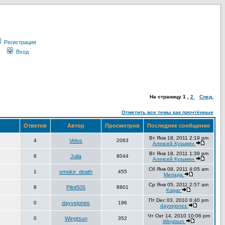
Регистрация
Вход
На страницу
1
,
2
След.
Отметить все темы как прочтённые
Ответов
Автор
Просмотров
Последнее сообщение
Вт Янв 18, 2011 2:19 pm
4
Velos
2063
Алексей Кузьмин
Вт Янв 18, 2011 1:39 pm
6
Julia
8044
Алексей Кузьмин
Сб Янв 08, 2011 4:05 am
1
smoke_death
455
Милада
Ср Янв 05, 2011 2:57 am
8
Pilot505
8801
Kagar
Пт Dec 03, 2010 6:40 pm
0
dayvejones
196
dayvejones
Чт Окт 14, 2010 10:06 pm
0
Wingtsun
352
Wingtsun