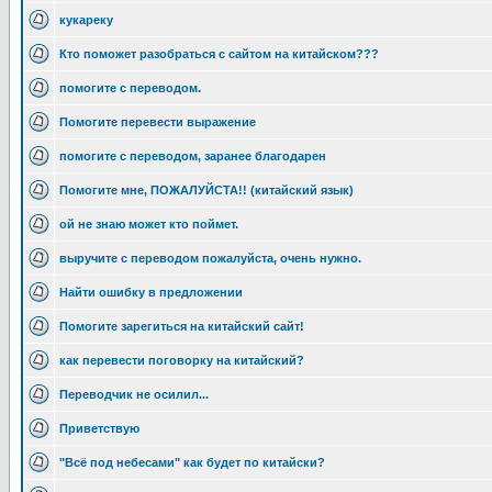
кукареку
Кто поможет разобраться с сайтом на китайском???
помогите с переводом.
Помогите перевести выражение
помогите с переводом, заранее благодарен
Помогите мне, ПОЖАЛУЙСТА!! (китайский язык)
ой не знаю может кто поймет.
выручите с переводом пожалуйста, очень нужно.
Найти ошибку в предложении
Помогите зарегиться на китайский сайт!
как перевести поговорку на китайский?
Переводчик не осилил...
Приветствую
"Всё под небесами" как будет по китайски?