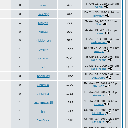
Пн Окт 11, 2010 2:10 am
0
Xenia
425
Xenia
Пн Сен 20, 2010 6:20 pm
0
ВиАлсу
446
ВиАлсу
Пт Авг 20, 2010 3:14 am
1
MalyeK
772
Niao
Чт Авг 19, 2010 1:43 pm
0
zudwa
506
zudwa
Пн Авг 02, 2010 5:47 pm
0
middleman
576
middleman
Вс Окт 25, 2009 11:51 pm
1
qwerty
1563
qwerty
Пт Окт 16, 2009 8:07 pm
1
razario
2475
Tang Yuzhe
Сб Окт 10, 2009 9:09 pm
1
stif
1587
Tang Yuzhe
Вс Окт 04, 2009 5:08 pm
0
Anabel89
1152
Anabel89
Пн Июл 27, 2009 6:35 pm
0
Shum50
1320
Shum50
Пт Июл 24, 2009 3:34 pm
0
Amanda
1312
Amanda
Чт Июл 23, 2009 6:42 am
1
ыщлщдщм18
1534
Олеся
Сб Июн 27, 2009 2:05 pm
1
jey
1422
&#30805;
Сб Июн 27, 2009 1:28 pm
1
NewYork
1518
&#30805;
Пн Июн 08, 2009 3:15 am