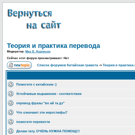
Теория и практика перевода
Модератор:
Max E. Kuznecov
Сейчас этот форум просматривают: Нет
Список форумов Китайская грамота
->
Теория и практика
Помогите с китайским :)
Устойчивые выражения - соответствия
перевод фразы "во ай та дэ"
Что означают эти иероглифы?
помогите перевести
Делаю тату. ОЧЕНЬ НУЖНА ПОМОЩ!!!