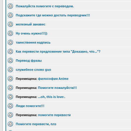
Пожалуйста помогите с переводом.
Подскажите где можно достать переводчик!!!
железный занавес
Ну очень нужно!!!))
таинствення надпись
Как перевести предложение типа "Доказано, что..."?
Перевод фразы
служебное слово guo
Перемещена:
философия Anime
Перемещена:
Помогите пожалуйста!!!
Перемещена:
...oh, this is love:.
Люди помогите!!!
Перемещена:
помогите перевести
Помогите перевести, плз