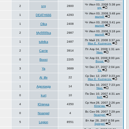
Чт Июл 03, 2008 5:38 pm
2
srg
2800
srg
Чт Июл 03, 2008 3:48 pm
1
DEATH666
4293
малой
Чт Июл 03, 2008 3:41 pm
1
Olka
2408
малой
Чт Июл 03, 2008 3:18 pm
2
MyRRRka
2987
малой
Пт Май 23, 2008 3:37 pm
1
tufelka
2487
Max E. Kuznecov
Пт Апр 04, 2008 1:31 am
2
Carrie
3914
Niao
Чт Апр 03, 2008 8:00 pm
0
Boost
2205
Boost
Чт Dec 27, 2007 2:04 pm
3
Ya
3689
Ya
Ср Dec 12, 2007 3:23 pm
1
Al_life
22
Max E. Kuznecov
Пн Dec 10, 2007 7:23 pm
1
Аделоида
14
Niao
Пн Dec 10, 2007 4:31 am
0
kurt
10
kurt
Ср Ноя 28, 2007 2:26 pm
4
Юличка
4350
Юличка
Вс Сен 09, 2007 7:29 pm
0
Noangel
4
Noangel
Вт Авг 28, 2007 8:58 pm
5
Legion
8551
Spiegel