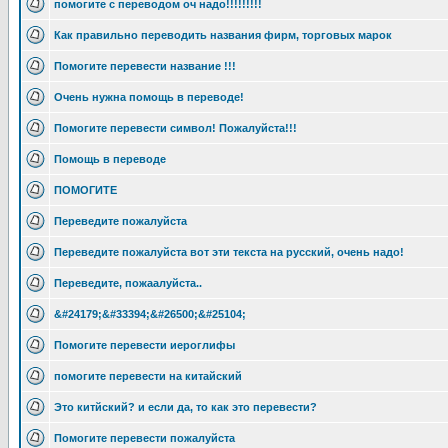
помогите с переводом оч надо!!!!!!!!!
Как правильно переводить названия фирм, торговых марок
Помогите перевести название !!!
Очень нужна помощь в переводе!
Помогите перевести символ! Пожалуйста!!!
Помощь в переводе
ПОМОГИТЕ
Переведите пожалуйста
Переведите пожалуйста вот эти текста на русский, очень надо!
Переведите, пожаалуйста..
&#24179;&#33394;&#26500;&#25104;
Помогите перевести иероглифы
помогите перевести на китайский
Это китйский? и если да, то как это перевести?
Помогите перевести пожалуйста